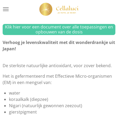
Ga
direct
naar
de
Klik hier voor een document over alle toepassingen en
hoofdinhoud
opbouwen van de dosis
Verhoog je levenskwaliteit met dit wonderdrankje uit
Japan!
De sterkste natuurlijke antioxidant, voor zover bekend.
Het is gefermenteerd met Effectieve Micro-organismen
(EM) in een mengsel van:
water
koraalkalk (diepzee)
Nigari (natuurlijk gewonnen zeezout)
gierstpigment