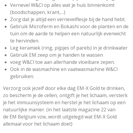
Vernevel W&Cl op alles wat je huis binnenkomt
(boodschappen, krant,…)
Zorg dat je altijd een vernevelflesje bij de hand hebt.
Gebruik Microferm en Bokashi voor de planten en de
tuin om de aarde te helpen een natuurlijk evenwicht
te hervinden.
Leg keramiek (ring, pijpjes of parels) in je drinkwater
Gebruik
EM
zeep om je handen te wassen
voeg W&Cl toe aan allerhande vloeibare zepen.
Ook in de wasmachine en vaatwasmachine W&Cl
gebruiken.
Verzorg ook jezelf door elke dag
EM
-X Gold te drinken,
zo bescherm je de cellen, ontgift je het lichaam, versterk
je het immuunsysteem en herstel je het lichaam op een
natuurlijke manier. (in het laatste magazine 22 van
de
EM
Belgïum
vzw, wordt uitgelegd wat
EM
-X Gold
allemaal voor het lichaam doet)