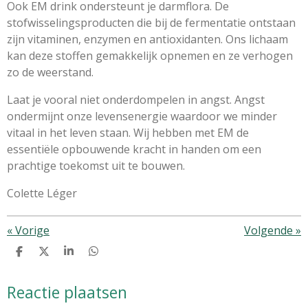
Ook
EM
drink ondersteunt je darmflora. De
stofwisselingsproducten die bij de fermentatie ontstaan
zijn vitaminen, enzymen en antioxidanten. Ons lichaam
kan deze stoffen gemakkelijk opnemen en ze verhogen
zo de weerstand.
Laat je vooral niet onderdompelen in angst. Angst
ondermijnt onze levensenergie waardoor we minder
vitaal in het leven staan. Wij hebben met
EM
de
essentiële opbouwende kracht in handen om een
prachtige toekomst uit te bouwen.
Colette Léger
«
Vorige
Volgende
»
D
D
S
D
e
e
h
e
l
e
a
l
Reactie plaatsen
e
l
r
e
n
e
n