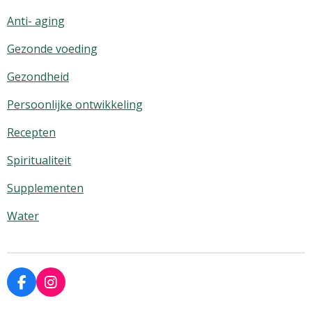
Anti- aging
Gezonde voeding
Gezondheid
Persoonlijke ontwikkeling
Recepten
Spiritualiteit
Supplementen
Water
F
I
a
n