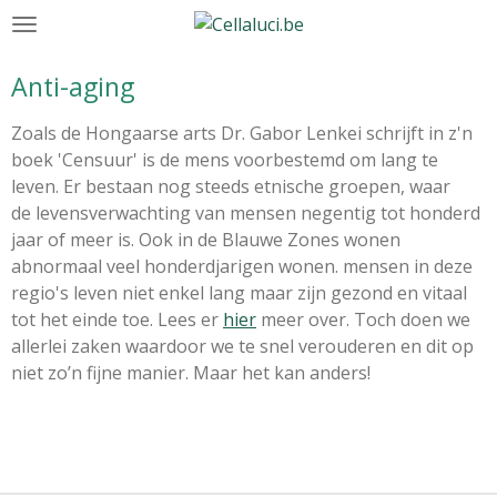
Ga
direct
naar
Anti-aging
de
hoofdinhoud
Zoals de Hongaarse arts Dr. Gabor Lenkei schrijft in z'n
boek 'Censuur' is de mens voorbestemd om lang te
leven.
Er bestaan nog steeds etnische groepen, waar
de
levensverwachting van mensen negentig tot honderd
jaar of meer is. Ook in de Blauwe Zones
wonen
abnormaal veel honderdjarigen wonen. mensen in deze
regio's
leven niet enkel lang maar zijn gezond en vitaal
tot het einde toe. Lees er
hier
meer over.
Toch doen we
allerlei zaken waardoor we te snel verouderen en dit op
niet zo’n fijne manier. Maar het kan anders!