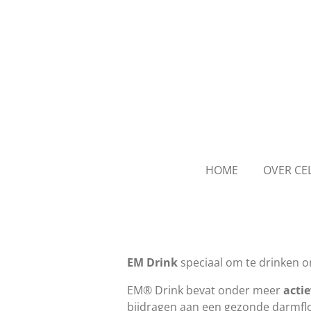
Ga
direct
naar
de
hoofdinhoud
HOME
OVER CE
EM Drink
speciaal om te drinken o
EM® Drink bevat onder meer
acti
bijdragen aan een gezonde darmflor